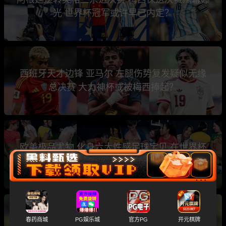
光 世界杯冠军或许早已内定？
西班牙天才边锋 亚马尔 左腿伤势复发疑似无缘
总决赛 大力神杯或被梅西捧起？
欧美极品尤物 化身六大性感足球宝贝 在世界杯
主题性下群P乱交
斯洛文尼亚名哨 温契奇 涉黄涉毒黑历史大曝光
春药商城
PG娱乐城
官方PG
开元棋牌