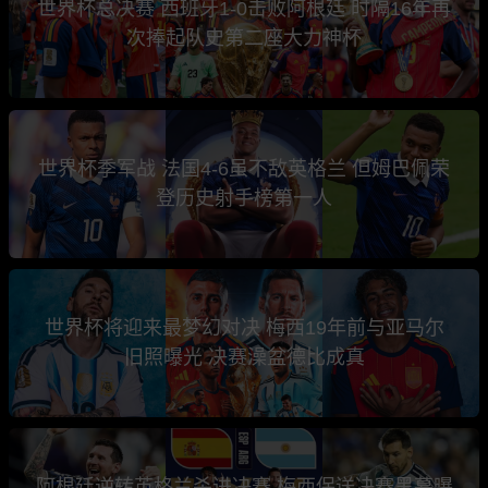
世界杯总决赛 西班牙1-0击败阿根廷 时隔16年再
次捧起队史第二座大力神杯
世界杯季军战 法国4-6虽不敌英格兰 但姆巴佩荣
登历史射手榜第一人
世界杯将迎来最梦幻对决 梅西19年前与亚马尔
旧照曝光 决赛澡盆德比成真
阿根廷逆转英格兰杀进决赛 梅西保送决赛黑幕曝