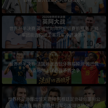
世界杯半决赛 英格兰对阵阿根廷赛前预测 三狮
军团能否打破卫冕冠军冲进决赛？
世界杯半决赛 法国对战西班牙赛前预测 姆巴佩
与亚马尔上演最强矛盾之争
世界杯足协爆出惊天丑闻 阿根廷足协疑似挪用公
款洗钱 梅西世界杯冠军引发球迷热议