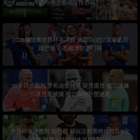
西今晚还能续写传奇吗？
2026美加墨世界杯半决赛 法国队0比2爆冷出局
姆巴佩 心态崩溃肘击门将
38岁荷兰裁判 罗布迪佩林克 突然离世 曾因涉嫌
引诱猥亵被捕 死亡真相扑塑迷离
世界杯半决赛前 姆巴佩 疑似注射黑袍纠察队V化
合物 是要开挂逆天大杀西班牙吗