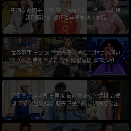
中国女篮国手 李梦 被实名曝光知三当三 私发裸
照聊骚约炮 球场清纯想象彻底崩塌
世界冠军 王楚钦 睡女志愿者被拍 让林高远顶包
失败后雇水军造谣 深圳嫖娼被抓 全网炸裂
退役国乒运动员 王晨策 被前女友实名爆料 恋爱
期间多次出轨嫖娼 聊天记录约炮视频同步流出