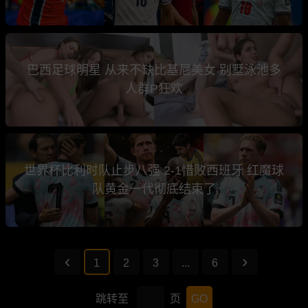
巴西足球明星 从来不缺比基尼美女 别墅泳池多
人群P狂欢
世界杯比利时队止步八强 2-1惜败西班牙 红魔球
队黄金一代彻底结束了
1
2
3
...
6
跳转至
页
GO