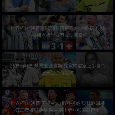
世界杯1/4决赛精彩回顾 阿根廷3-1完胜瑞士 期
待梅老板半决赛成功晋级
25岁南非国脚 杰登亚当斯 在家中浴室上吊自杀
愿天堂仍有足球
世界杯1/4决赛 英格兰2-1取胜挪威 贝林厄姆梅
开二度推射绝杀 哈兰德止步八强深感惋惜