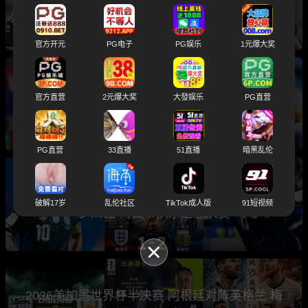
入选世界杯总决赛主裁判引发球迷热议
官方开元
PG电子
PG娱乐
1元爆大奖
2026世界杯总决赛前瞻分析 卫冕冠军阿根廷与
官方直营
2元爆大奖
大發娱乐
PG直营
西班牙将上演巅峰之战
PG直营
33直播
51直播
暗黑乱伦
世界杯半决赛 阿根廷2-1绝杀英格兰 三狮军团止
破解17岁
乱伦社区
TikTok成人版
91短视频
步四强 梅西带队杀进总决赛
2026美加墨世界杯半决赛 阿根廷对阵英格兰 梅