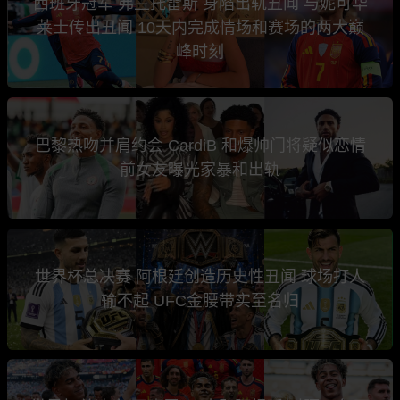
西班牙冠军 弗兰托雷斯 身陷出轨丑闻 与妮可华
莱士传出丑闻 10天内完成情场和赛场的两大巅
峰时刻
巴黎热吻并肩约会 CardiB 和爆帅门将疑似恋情
前女友曝光家暴和出轨
世界杯总决赛 阿根廷创造历史性丑闻 球场打人
输不起 UFC金腰带实至名归