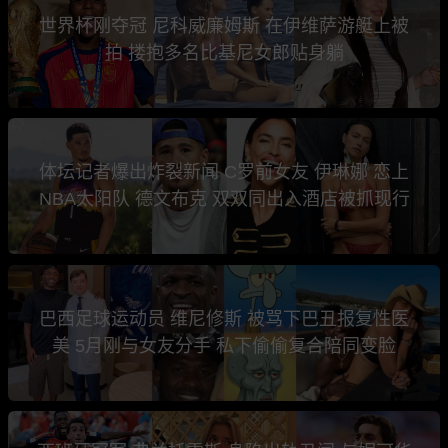
世界杯刚夺冠 尼科威廉姆斯 在伊维萨游艇上被
拍 搂抱多名比基尼女郎贴身躺
体坛记者爆出炸裂新闻 C罗前女友 伊琳娜 恋上
NBA太阳队 德文布克 双双同出入酒店被抓现行
巴西足球运动员 维尼修斯 被骂下巴丑报复性医
美 5月刚与女友分手 私下偷偷复合陪同变脸